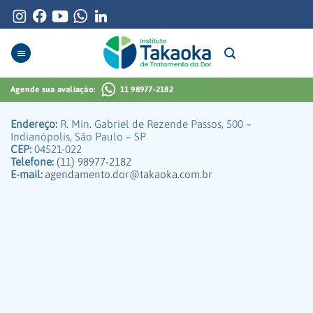
Skip
to
content
Agende sua avaliação:
11 98977-2182
Endereço:
R. Min. Gabriel de Rezende Passos, 500 –
Indianópolis, São Paulo – SP
CEP:
04521-022
Telefone:
(11) 98977-2182
E-mail:
agendamento.dor@takaoka.com.br